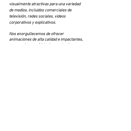
visualmente atractivas para una variedad
de medios, incluidos comerciales de
televisión, redes sociales, videos
corporativos y explicativos.
Nos enorgullecemos de ofrecer
animaciones de alta calidad e impactantes,
que cuentan una historia y captan la
atención de su audiencia.
Nuestro portfolio incluye trabajo para una
amplia gama de clientes, desde pequeñas
empresas hasta grandes corporaciones, y
en industrias tales como tecnología,
finanzas y atención médica.
Te invitamos a visitar nuestra web.
ABOUT US
CONTACT